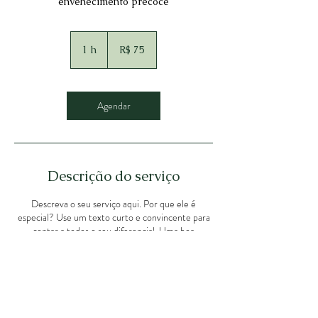
envehecimento precoce
75
Reais
1 h
1
R$ 75
brasileiros
Agendar
Descrição do serviço
Descreva o seu serviço aqui. Por que ele é
especial? Use um texto curto e convincente para
contar a todos o seu diferencial. Uma boa
descrição envolve os leitores e faz com que eles
queiram agendar o seu serviço.